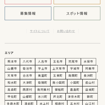
募集情報
スポット情報
サイトについて
お問い合わせ
エリア
熊本市
八代市
人吉市
玉名市
荒尾市
水俣市
山鹿市
菊池市
宇土市
上天草市
宇城市
阿蘇市
天草市
合志市
美里町
玉東町
南関町
長洲町
和水町
大津町
菊陽町
南小国町
小国町
産山村
高森町
西原村
南阿蘇村
御船町
嘉島町
益城町
甲佐町
山都町
氷川町
芦北町
津奈木町
錦町
多良木町
湯前町
水上村
相良村
五木村
山江村