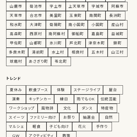
山鹿市
菊池市
宇土市
上天草市
宇城市
阿蘇市
天草市
合志市
美里町
玉東町
南関町
長洲町
和水町
大津町
菊陽町
南小国町
小国町
産山村
高森町
西原村
南阿蘇村
御船町
嘉島町
益城町
甲佐町
山都町
氷川町
芦北町
津奈木町
錦町
多良木町
湯前町
水上村
相良村
五木村
山江村
球磨村
あさぎり町
苓北町
トレンド
夏休み
飲食ブース
体験
ステージライブ
屋台
演奏
キッチンカー
縁日
雨でもOK
伝統芸能
ワークショップ
風物詩
文化
ダンス
特産物
スイーツ
ファミリー向け
お祭り
抽選会
自然
マルシェ
軽食
子ども向け
花火
手作り
GW
アクティビティ
散策