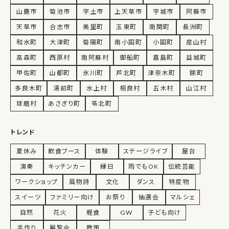
山鹿市
菊池市
宇土市
上天草市
宇城市
阿蘇市
天草市
合志市
美里町
玉東町
南関町
長洲町
和水町
大津町
菊陽町
南小国町
小国町
産山村
高森町
西原村
南阿蘇村
御船町
嘉島町
益城町
甲佐町
山都町
氷川町
芦北町
津奈木町
錦町
多良木町
湯前町
水上村
相良村
五木村
山江村
球磨村
あさぎり町
苓北町
トレンド
夏休み
飲食ブース
体験
ステージライブ
屋台
演奏
キッチンカー
縁日
雨でもOK
伝統芸能
ワークショップ
風物詩
文化
ダンス
特産物
スイーツ
ファミリー向け
お祭り
抽選会
マルシェ
自然
花火
軽食
GW
子ども向け
手作り
展覧会
散策