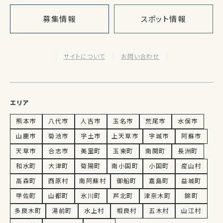
募集情報
スポット情報
サイトについて
お問い合わせ
エリア
熊本市
八代市
人吉市
玉名市
荒尾市
水俣市
山鹿市
菊池市
宇土市
上天草市
宇城市
阿蘇市
天草市
合志市
美里町
玉東町
南関町
長洲町
和水町
大津町
菊陽町
南小国町
小国町
産山村
高森町
西原村
南阿蘇村
御船町
嘉島町
益城町
甲佐町
山都町
氷川町
芦北町
津奈木町
錦町
多良木町
湯前町
水上村
相良村
五木村
山江村