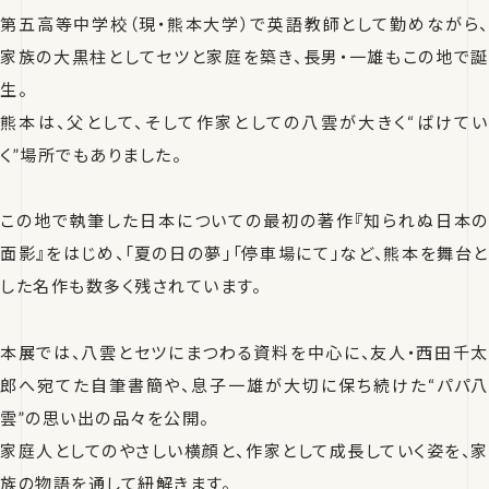
第五高等中学校（現・熊本大学）で英語教師として勤めながら、
家族の大黒柱としてセツと家庭を築き、長男・一雄もこの地で誕
生。
熊本は、父として、そして作家としての八雲が大きく“ばけてい
く”場所でもありました。
この地で執筆した日本についての最初の著作『知られぬ日本の
面影』をはじめ、「夏の日の夢」「停車場にて」など、熊本を舞台と
した名作も数多く残されています。
本展では、八雲とセツにまつわる資料を中心に、友人・西田千太
郎へ宛てた自筆書簡や、息子一雄が大切に保ち続けた“パパ八
雲”の思い出の品々を公開。
家庭人としてのやさしい横顔と、作家として成長していく姿を、家
族の物語を通して紐解きます。