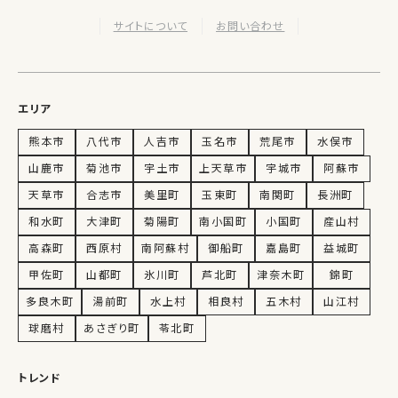
サイトについて
お問い合わせ
エリア
熊本市
八代市
人吉市
玉名市
荒尾市
水俣市
山鹿市
菊池市
宇土市
上天草市
宇城市
阿蘇市
天草市
合志市
美里町
玉東町
南関町
長洲町
和水町
大津町
菊陽町
南小国町
小国町
産山村
高森町
西原村
南阿蘇村
御船町
嘉島町
益城町
甲佐町
山都町
氷川町
芦北町
津奈木町
錦町
多良木町
湯前町
水上村
相良村
五木村
山江村
球磨村
あさぎり町
苓北町
トレンド