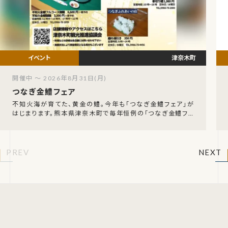
津奈木町
開催中 ～ 2026年8月31日(月)
つなぎ金鱧フェア
不知火海が育てた、黄金の鱧。今年も「つなぎ金鱧フェア」が
はじまります。熊本県津奈木町で毎年恒例の「つなぎ金鱧フェ
ア」が、令和8年7月18日（土）から8月31
PREV
NEXT