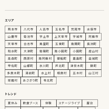
エリア
熊本市
八代市
人吉市
玉名市
荒尾市
水俣市
山鹿市
菊池市
宇土市
上天草市
宇城市
阿蘇市
天草市
合志市
美里町
玉東町
南関町
長洲町
和水町
大津町
菊陽町
南小国町
小国町
産山村
高森町
西原村
南阿蘇村
御船町
嘉島町
益城町
甲佐町
山都町
氷川町
芦北町
津奈木町
錦町
多良木町
湯前町
水上村
相良村
五木村
山江村
球磨村
あさぎり町
苓北町
トレンド
夏休み
飲食ブース
体験
ステージライブ
屋台