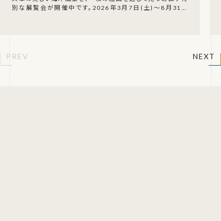
別な展覧会が開催中です。2026年3月7日(土)〜8月31日
(月)、天草市河浦町﨑津の「つどい処まつだ」
PREV
NEXT