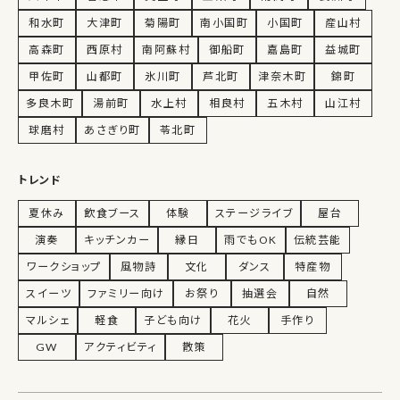
和水町
大津町
菊陽町
南小国町
小国町
産山村
高森町
西原村
南阿蘇村
御船町
嘉島町
益城町
甲佐町
山都町
氷川町
芦北町
津奈木町
錦町
多良木町
湯前町
水上村
相良村
五木村
山江村
球磨村
あさぎり町
苓北町
トレンド
夏休み
飲食ブース
体験
ステージライブ
屋台
演奏
キッチンカー
縁日
雨でもOK
伝統芸能
ワークショップ
風物詩
文化
ダンス
特産物
スイーツ
ファミリー向け
お祭り
抽選会
自然
マルシェ
軽食
子ども向け
花火
手作り
GW
アクティビティ
散策