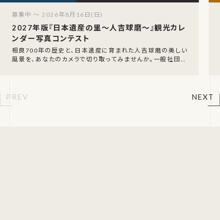
募集中 ～ 2026年8月16日(日)
2027年版『日本遺産の里〜人吉球磨〜』観光カレ
ンダー写真コンテスト
相良700年の歴史と、日本遺産に育まれた人吉球磨の美しい
風景を、あなたのカメラで切り取ってみませんか。一般社団法
人 人吉温泉観光協会（日本遺産委員会）による「
PREV
NEXT