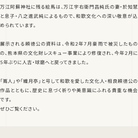
万江阿蘇神社に残る絵馬は、万江宇右衛門昌純氏の妻・於知慧
と息子・八之進武純によるもので、和歌文化への深い敬意が込
められています。
展示される頼德公の資料は、令和2年7月豪雨で被災したもの
の、熊本県の文化財レスキュー事業により修復され、今年2月に
5年ぶりに人吉・球磨へと戻ってきました。
「嶌人」や「繊月亭」と号して和歌を愛した文化人・相良頼德公の
作品とともに、歴史に息づく祈りや美意識にふれる貴重な機会
です。
ぜひご覧ください。