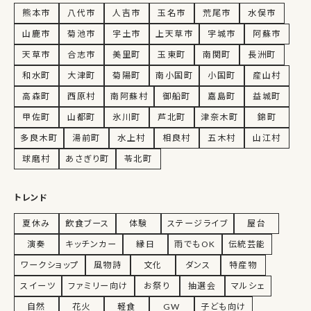
熊本市
八代市
人吉市
玉名市
荒尾市
水俣市
山鹿市
菊池市
宇土市
上天草市
宇城市
阿蘇市
天草市
合志市
美里町
玉東町
南関町
長洲町
和水町
大津町
菊陽町
南小国町
小国町
産山村
高森町
西原村
南阿蘇村
御船町
嘉島町
益城町
甲佐町
山都町
氷川町
芦北町
津奈木町
錦町
多良木町
湯前町
水上村
相良村
五木村
山江村
球磨村
あさぎり町
苓北町
トレンド
夏休み
飲食ブース
体験
ステージライブ
屋台
演奏
キッチンカー
縁日
雨でもOK
伝統芸能
ワークショップ
風物詩
文化
ダンス
特産物
スイーツ
ファミリー向け
お祭り
抽選会
マルシェ
自然
花火
軽食
GW
子ども向け