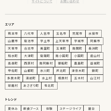
サイトについて
お問い合わせ
エリア
熊本市
八代市
人吉市
玉名市
荒尾市
水俣市
山鹿市
菊池市
宇土市
上天草市
宇城市
阿蘇市
天草市
合志市
美里町
玉東町
南関町
長洲町
和水町
大津町
菊陽町
南小国町
小国町
産山村
高森町
西原村
南阿蘇村
御船町
嘉島町
益城町
甲佐町
山都町
氷川町
芦北町
津奈木町
錦町
多良木町
湯前町
水上村
相良村
五木村
山江村
球磨村
あさぎり町
苓北町
トレンド
夏休み
飲食ブース
体験
ステージライブ
屋台