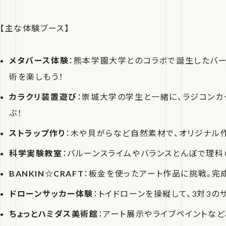
【主な体験ブース】
メタバース体験
：熊本学園大学とのコラボで誕生したバ
術を楽しもう！
カラクリ装置遊び
：崇城大学の学生と一緒に、ラジコン
ぶ！
ストラップ作り
：木や貝がらなど自然素材で、オリジナル
科学実験教室
：バルーンスライムやバランスとんぼで理科
BANKIN☆CRAFT
：板金を使ったアート作品に挑戦。完
ドローンサッカー体験
：トイドローンを操縦して、3対3の
ちょっとハミダス美術館
：アート展示やライブペイントなど