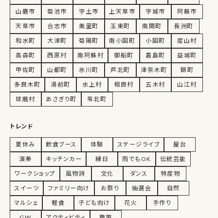
山鹿市
菊池市
宇土市
上天草市
宇城市
阿蘇市
天草市
合志市
美里町
玉東町
南関町
長洲町
和水町
大津町
菊陽町
南小国町
小国町
産山村
高森町
西原村
南阿蘇村
御船町
嘉島町
益城町
甲佐町
山都町
氷川町
芦北町
津奈木町
錦町
多良木町
湯前町
水上村
相良村
五木村
山江村
球磨村
あさぎり町
苓北町
トレンド
夏休み
飲食ブース
体験
ステージライブ
屋台
演奏
キッチンカー
縁日
雨でもOK
伝統芸能
ワークショップ
風物詩
文化
ダンス
特産物
スイーツ
ファミリー向け
お祭り
抽選会
自然
マルシェ
軽食
子ども向け
花火
手作り
GW
アクティビティ
散策