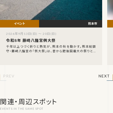
熊本市
2026年9月13日(日) ～ 20日(日)
令和8年 藤崎八旛宮例大祭
千年以上つづく祈りと熱気が、熊本の秋を動かす。熊本総鎮
守・藤崎八旛宮の「例大祭」は、昔から肥後国最大の祭りとし
て親しまれてきた秋の一大神事です。令和8年は9
PREV
NEXT
関連・周辺スポット