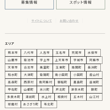
募集情報
スポット情報
サイトについて
お問い合わせ
エリア
熊本市
八代市
人吉市
玉名市
荒尾市
水俣市
山鹿市
菊池市
宇土市
上天草市
宇城市
阿蘇市
天草市
合志市
美里町
玉東町
南関町
長洲町
和水町
大津町
菊陽町
南小国町
小国町
産山村
高森町
西原村
南阿蘇村
御船町
嘉島町
益城町
甲佐町
山都町
氷川町
芦北町
津奈木町
錦町
多良木町
湯前町
水上村
相良村
五木村
山江村
球磨村
あさぎり町
苓北町