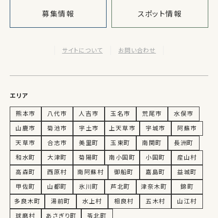
募集情報
スポット情報
サイトについて
お問い合わせ
エリア
熊本市
八代市
人吉市
玉名市
荒尾市
水俣市
山鹿市
菊池市
宇土市
上天草市
宇城市
阿蘇市
天草市
合志市
美里町
玉東町
南関町
長洲町
和水町
大津町
菊陽町
南小国町
小国町
産山村
高森町
西原村
南阿蘇村
御船町
嘉島町
益城町
甲佐町
山都町
氷川町
芦北町
津奈木町
錦町
多良木町
湯前町
水上村
相良村
五木村
山江村
球磨村
あさぎり町
苓北町