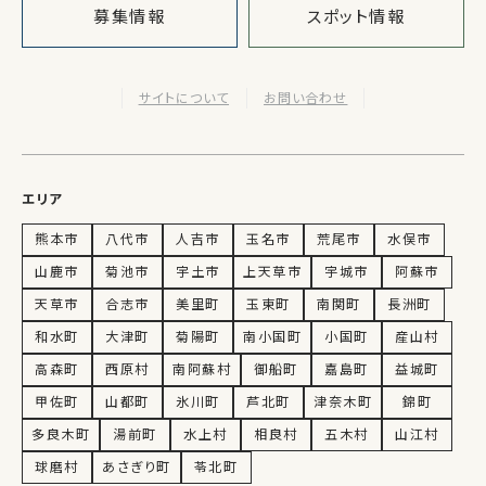
募集情報
スポット情報
サイトについて
お問い合わせ
エリア
熊本市
八代市
人吉市
玉名市
荒尾市
水俣市
山鹿市
菊池市
宇土市
上天草市
宇城市
阿蘇市
天草市
合志市
美里町
玉東町
南関町
長洲町
和水町
大津町
菊陽町
南小国町
小国町
産山村
高森町
西原村
南阿蘇村
御船町
嘉島町
益城町
甲佐町
山都町
氷川町
芦北町
津奈木町
錦町
多良木町
湯前町
水上村
相良村
五木村
山江村
球磨村
あさぎり町
苓北町