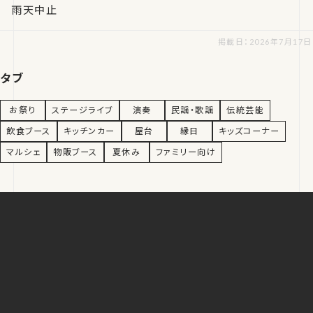
雨天中止
掲載日：2026年7月17日
タブ
お祭り
ステージライブ
演奏
民謡・歌謡
伝統芸能
飲食ブース
キッチンカー
屋台
縁日
キッズコーナー
マルシェ
物販ブース
夏休み
ファミリー向け