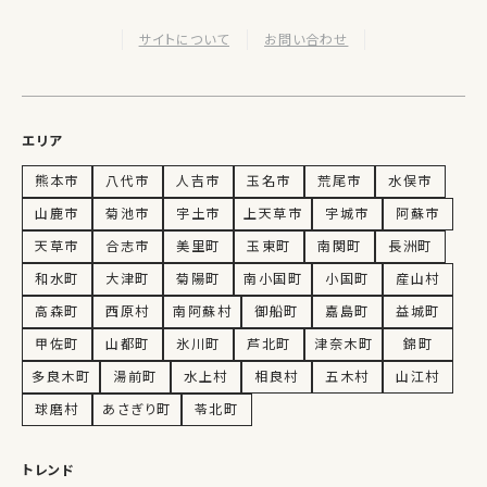
サイトについて
お問い合わせ
エリア
熊本市
八代市
人吉市
玉名市
荒尾市
水俣市
山鹿市
菊池市
宇土市
上天草市
宇城市
阿蘇市
天草市
合志市
美里町
玉東町
南関町
長洲町
和水町
大津町
菊陽町
南小国町
小国町
産山村
高森町
西原村
南阿蘇村
御船町
嘉島町
益城町
甲佐町
山都町
氷川町
芦北町
津奈木町
錦町
多良木町
湯前町
水上村
相良村
五木村
山江村
球磨村
あさぎり町
苓北町
トレンド