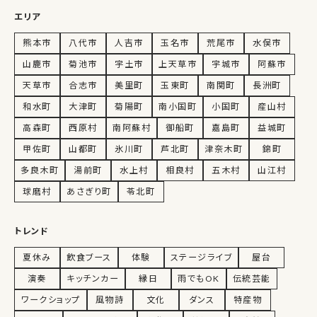
エリア
熊本市
八代市
人吉市
玉名市
荒尾市
水俣市
山鹿市
菊池市
宇土市
上天草市
宇城市
阿蘇市
天草市
合志市
美里町
玉東町
南関町
長洲町
和水町
大津町
菊陽町
南小国町
小国町
産山村
高森町
西原村
南阿蘇村
御船町
嘉島町
益城町
甲佐町
山都町
氷川町
芦北町
津奈木町
錦町
多良木町
湯前町
水上村
相良村
五木村
山江村
球磨村
あさぎり町
苓北町
トレンド
夏休み
飲食ブース
体験
ステージライブ
屋台
演奏
キッチンカー
縁日
雨でもOK
伝統芸能
ワークショップ
風物詩
文化
ダンス
特産物