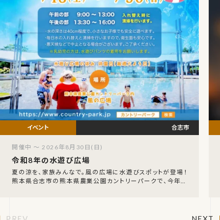
合志市
開催中 ～ 2026年8月30日(日)
令和8年の水遊び広場
夏の涼を、家族みんなで。風の広場に水遊びスポットが登場！
熊本県合志市の熊本県農業公園カントリーパークで、今年も
大人気の「水遊び広場」が開催されます。回廊のテ
PREV
NEXT