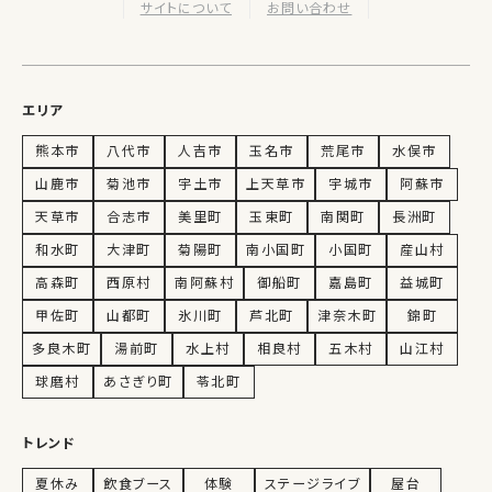
サイトについて
お問い合わせ
エリア
熊本市
八代市
人吉市
玉名市
荒尾市
水俣市
山鹿市
菊池市
宇土市
上天草市
宇城市
阿蘇市
天草市
合志市
美里町
玉東町
南関町
長洲町
和水町
大津町
菊陽町
南小国町
小国町
産山村
高森町
西原村
南阿蘇村
御船町
嘉島町
益城町
甲佐町
山都町
氷川町
芦北町
津奈木町
錦町
多良木町
湯前町
水上村
相良村
五木村
山江村
球磨村
あさぎり町
苓北町
トレンド
夏休み
飲食ブース
体験
ステージライブ
屋台