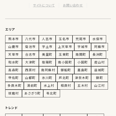
サイトについて
お問い合わせ
エリア
熊本市
八代市
人吉市
玉名市
荒尾市
水俣市
山鹿市
菊池市
宇土市
上天草市
宇城市
阿蘇市
天草市
合志市
美里町
玉東町
南関町
長洲町
和水町
大津町
菊陽町
南小国町
小国町
産山村
高森町
西原村
南阿蘇村
御船町
嘉島町
益城町
甲佐町
山都町
氷川町
芦北町
津奈木町
錦町
多良木町
湯前町
水上村
相良村
五木村
山江村
球磨村
あさぎり町
苓北町
トレンド