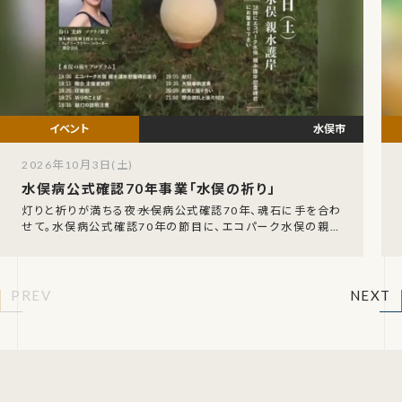
水俣市
2026年10月3日(土)
水俣病公式確認70年事業「水俣の祈り」
灯りと祈りが満ちる夜――水俣病公式確認70年、魂石に手を合わ
せて。水俣病公式確認70年の節目に、エコパーク水俣の親水
護岸で特別な祈りの夜が催されます。令和8
PREV
NEXT