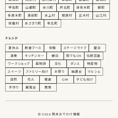
甲佐町
山都町
氷川町
芦北町
津奈木町
錦町
多良木町
湯前町
水上村
相良村
五木村
山江村
球磨村
あさぎり町
苓北町
トレンド
夏休み
飲食ブース
体験
ステージライブ
屋台
演奏
キッチンカー
縁日
雨でもOK
伝統芸能
ワークショップ
風物詩
文化
ダンス
特産物
スイーツ
ファミリー向け
お祭り
抽選会
マルシェ
自然
花火
軽食
GW
子ども向け
手作り
展覧会
散策
© 2026 熊本おでかけ情報