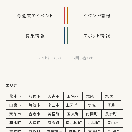
今週末のイベント
イベント情報
募集情報
スポット情報
サイトについて
お問い合わせ
エリア
熊本市
八代市
人吉市
玉名市
荒尾市
水俣市
山鹿市
菊池市
宇土市
上天草市
宇城市
阿蘇市
天草市
合志市
美里町
玉東町
南関町
長洲町
和水町
大津町
菊陽町
南小国町
小国町
産山村
高森町
西原村
南阿蘇村
御船町
嘉島町
益城町