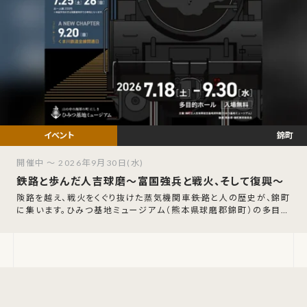
錦町
開催中 ～ 2026年9月30日(水)
鉄路と歩んだ人吉球磨〜富国強兵と戦火、そして復興〜
険路を越え、戦火をくぐり抜けた蒸気機関車――鉄路と人の歴史が、錦町
に集います。ひみつ基地ミュージアム（熊本県球磨郡錦町）の多目的
ホールにて、2026年7月18