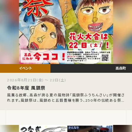
高森町
2026年8月21日(金) ～ 22日(土)
令和8年度 風鎮祭
風薫る故郷、高森が誇る夏の風物詩「風鎮祭ふうちんさい」が開催さ
れます。風鎮祭は、風鎮めと五穀豊穣を願う、250年の伝統ある祭り
です。この祭りでは、「風鎮太鼓