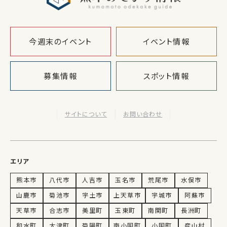
今週末のイベント
イベント情報
募集情報
スポット情報
サイトについて
お問い合わせ
エリア
熊本市
八代市
人吉市
玉名市
荒尾市
水俣市
山鹿市
菊池市
宇土市
上天草市
宇城市
阿蘇市
天草市
合志市
美里町
玉東町
南関町
長洲町
和水町
大津町
菊陽町
南小国町
小国町
産山村