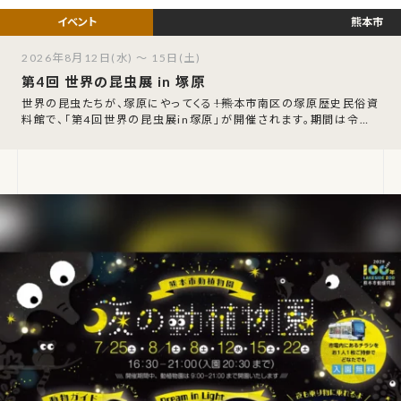
熊本市
2026年8月12日(水) ～ 15日(土)
第4回 世界の昆虫展 in 塚原
世界の昆虫たちが、塚原にやってくる――！熊本市南区の塚原歴史民俗資
料館で、「第4回世界の昆虫展in塚原」が開催されます。期間は令和8
年8月12日（水）〜8月