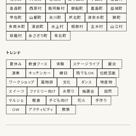
高森町
西原村
南阿蘇村
御船町
嘉島町
益城町
甲佐町
山都町
氷川町
芦北町
津奈木町
錦町
多良木町
湯前町
水上村
相良村
五木村
山江村
球磨村
あさぎり町
苓北町
トレンド
夏休み
飲食ブース
体験
ステージライブ
屋台
演奏
キッチンカー
縁日
雨でもOK
伝統芸能
ワークショップ
風物詩
文化
ダンス
特産物
スイーツ
ファミリー向け
お祭り
抽選会
自然
マルシェ
軽食
子ども向け
花火
手作り
GW
アクティビティ
散策