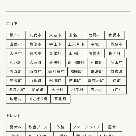
エリア
熊本市
八代市
人吉市
玉名市
荒尾市
水俣市
山鹿市
菊池市
宇土市
上天草市
宇城市
阿蘇市
天草市
合志市
美里町
玉東町
南関町
長洲町
和水町
大津町
菊陽町
南小国町
小国町
産山村
高森町
西原村
南阿蘇村
御船町
嘉島町
益城町
甲佐町
山都町
氷川町
芦北町
津奈木町
錦町
多良木町
湯前町
水上村
相良村
五木村
山江村
球磨村
あさぎり町
苓北町
トレンド
夏休み
飲食ブース
体験
ステージライブ
屋台