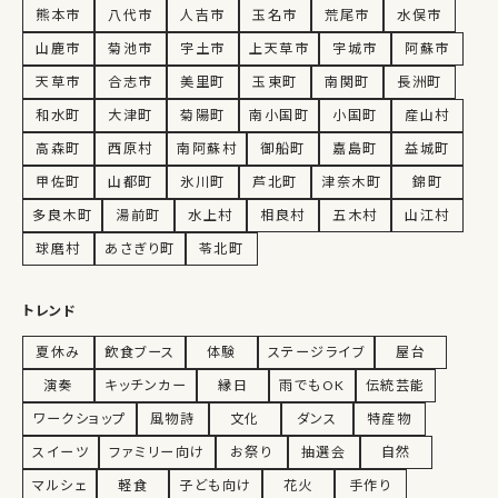
熊本市
八代市
人吉市
玉名市
荒尾市
水俣市
山鹿市
菊池市
宇土市
上天草市
宇城市
阿蘇市
天草市
合志市
美里町
玉東町
南関町
長洲町
和水町
大津町
菊陽町
南小国町
小国町
産山村
高森町
西原村
南阿蘇村
御船町
嘉島町
益城町
甲佐町
山都町
氷川町
芦北町
津奈木町
錦町
多良木町
湯前町
水上村
相良村
五木村
山江村
球磨村
あさぎり町
苓北町
トレンド
夏休み
飲食ブース
体験
ステージライブ
屋台
演奏
キッチンカー
縁日
雨でもOK
伝統芸能
ワークショップ
風物詩
文化
ダンス
特産物
スイーツ
ファミリー向け
お祭り
抽選会
自然
マルシェ
軽食
子ども向け
花火
手作り