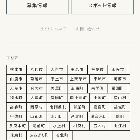
募集情報
スポット情報
サイトについて
お問い合わせ
エリア
熊本市
八代市
人吉市
玉名市
荒尾市
水俣市
山鹿市
菊池市
宇土市
上天草市
宇城市
阿蘇市
天草市
合志市
美里町
玉東町
南関町
長洲町
和水町
大津町
菊陽町
南小国町
小国町
産山村
高森町
西原村
南阿蘇村
御船町
嘉島町
益城町
甲佐町
山都町
氷川町
芦北町
津奈木町
錦町
多良木町
湯前町
水上村
相良村
五木村
山江村
球磨村
あさぎり町
苓北町