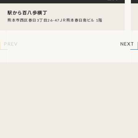
駅から百八歩横丁
熊本市西区春日3丁目26-47ＪＲ熊本春日南ビル 1階
PREV
NEXT