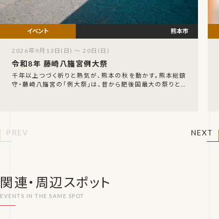
熊本市
2026年9月13日(日) ～ 20日(日)
令和8年 藤崎八旛宮例大祭
千年以上つづく祈りと熱気が、熊本の秋を動かす。熊本総鎮
守・藤崎八旛宮の「例大祭」は、昔から肥後国最大の祭りとし
て親しまれてきた秋の一大神事です。令和8年は9
PREV
NEXT
関連・周辺スポット