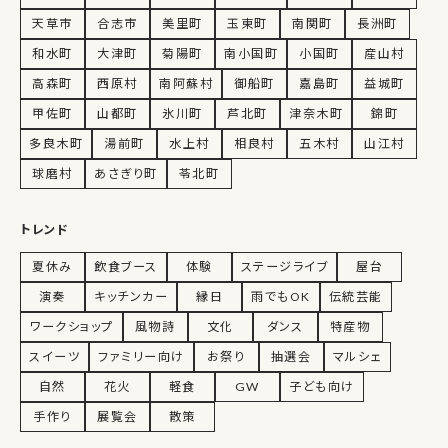
天草市
合志市
美里町
玉東町
南関町
長洲町
和水町
大津町
菊陽町
南小国町
小国町
産山村
高森町
西原村
南阿蘇村
御船町
嘉島町
益城町
甲佐町
山都町
氷川町
芦北町
津奈木町
錦町
多良木町
湯前町
水上村
相良村
五木村
山江村
球磨村
あさぎり町
苓北町
トレンド
夏休み
飲食ブース
体験
ステージライブ
屋台
演奏
キッチンカー
縁日
雨でもOK
伝統芸能
ワークショップ
風物詩
文化
ダンス
特産物
スイーツ
ファミリー向け
お祭り
抽選会
マルシェ
自然
花火
軽食
GW
子ども向け
手作り
展覧会
散策