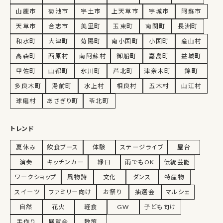
山鹿市
菊池市
宇土市
上天草市
宇城市
阿蘇市
天草市
合志市
美里町
玉東町
南関町
長洲町
和水町
大津町
菊陽町
南小国町
小国町
産山村
高森町
西原村
南阿蘇村
御船町
嘉島町
益城町
甲佐町
山都町
氷川町
芦北町
津奈木町
錦町
多良木町
湯前町
水上村
相良村
五木村
山江村
球磨村
あさぎり町
苓北町
トレンド
夏休み
飲食ブース
体験
ステージライブ
屋台
演奏
キッチンカー
縁日
雨でもOK
伝統芸能
ワークショップ
風物詩
文化
ダンス
特産物
スイーツ
ファミリー向け
お祭り
抽選会
マルシェ
自然
花火
軽食
GW
子ども向け
手作り
展覧会
散策