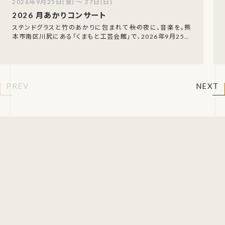
2026年9月25日(金) ～ 27日(日)
2026 月あかりコンサート
ステンドグラスと竹のあかりに包まれて――秋の夜に、音楽を。熊
本市南区川尻にある「くまもと工芸会館」で、2026年9月25日
（金）から27日（日）の3日間、「月
PREV
NEXT