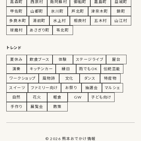
高森町
西原村
南阿蘇村
御船町
嘉島町
益城町
甲佐町
山都町
氷川町
芦北町
津奈木町
錦町
多良木町
湯前町
水上村
相良村
五木村
山江村
球磨村
あさぎり町
苓北町
トレンド
夏休み
飲食ブース
体験
ステージライブ
屋台
演奏
キッチンカー
縁日
雨でもOK
伝統芸能
ワークショップ
風物詩
文化
ダンス
特産物
スイーツ
ファミリー向け
お祭り
抽選会
マルシェ
自然
花火
軽食
GW
子ども向け
手作り
展覧会
散策
© 2026 熊本おでかけ情報