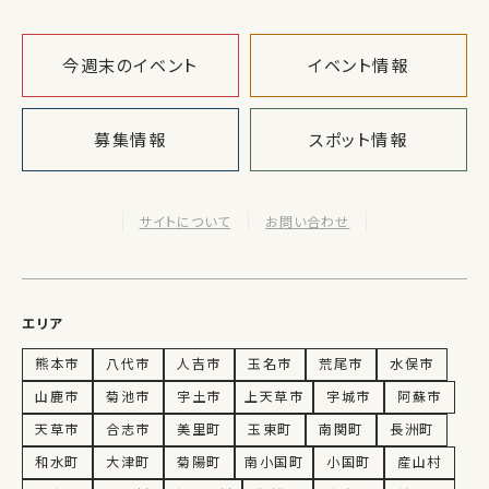
今週末のイベント
イベント情報
募集情報
スポット情報
サイトについて
お問い合わせ
エリア
熊本市
八代市
人吉市
玉名市
荒尾市
水俣市
山鹿市
菊池市
宇土市
上天草市
宇城市
阿蘇市
天草市
合志市
美里町
玉東町
南関町
長洲町
和水町
大津町
菊陽町
南小国町
小国町
産山村