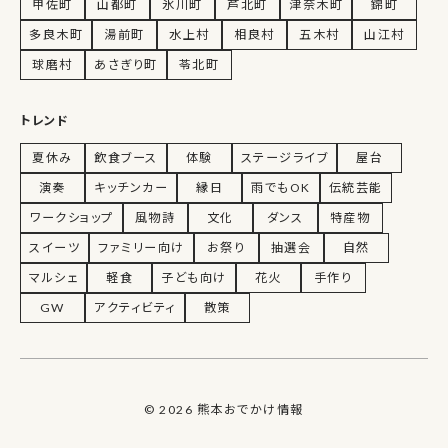
甲佐町
山都町
氷川町
芦北町
津奈木町
錦町
多良木町
湯前町
水上村
相良村
五木村
山江村
球磨村
あさぎり町
苓北町
トレンド
夏休み
飲食ブース
体験
ステージライブ
屋台
演奏
キッチンカー
縁日
雨でもOK
伝統芸能
ワークショップ
風物詩
文化
ダンス
特産物
スイーツ
ファミリー向け
お祭り
抽選会
自然
マルシェ
軽食
子ども向け
花火
手作り
GW
アクティビティ
散策
© 2026 熊本おでかけ情報