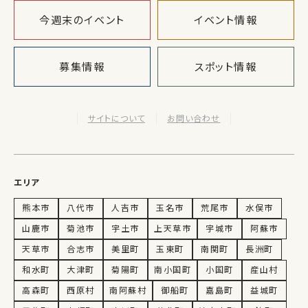
今週末のイベント
イベント情報
募集情報
スポット情報
サイトについて
お問い合わせ
エリア
熊本市
八代市
人吉市
玉名市
荒尾市
水俣市
山鹿市
菊池市
宇土市
上天草市
宇城市
阿蘇市
天草市
合志市
美里町
玉東町
南関町
長洲町
和水町
大津町
菊陽町
南小国町
小国町
産山村
高森町
西原村
南阿蘇村
御船町
嘉島町
益城町