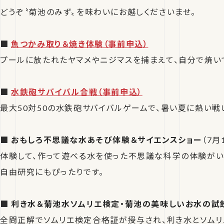
どうぞ〝菊池のみず〟を味わいにお越しくださいませ。
■
魚つかみ取り＆焼き体験（事前申込）
プールに放たれたヤマメやニジマスを捕まえて、自分で焼い
■
水鉄砲サバイバル合戦（事前申込）
最大50対50の水鉄砲サバイバルゲームで、暑い夏に熱い戦
■ おもしろ不思議な水あそび体験＆サイエンスショー
（7月
体験して、作って遊べる水を使った不思議な科学の体験がい
自由研究にもぴったりです。
■ 利き水＆菊池水ソムリエ検定・菊池の美味しいお水の試
全問正解でソムリエ検定合格証が授与され、利き水とソムリ