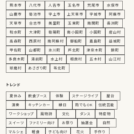
熊本市
八代市
人吉市
玉名市
荒尾市
水俣市
山鹿市
菊池市
宇土市
上天草市
宇城市
阿蘇市
天草市
合志市
美里町
玉東町
南関町
長洲町
和水町
大津町
菊陽町
南小国町
小国町
産山村
高森町
西原村
南阿蘇村
御船町
嘉島町
益城町
甲佐町
山都町
氷川町
芦北町
津奈木町
錦町
多良木町
湯前町
水上村
相良村
五木村
山江村
球磨村
あさぎり町
苓北町
トレンド
夏休み
飲食ブース
体験
ステージライブ
屋台
演奏
キッチンカー
縁日
雨でもOK
伝統芸能
ワークショップ
風物詩
文化
ダンス
特産物
スイーツ
ファミリー向け
お祭り
抽選会
自然
マルシェ
軽食
子ども向け
花火
手作り