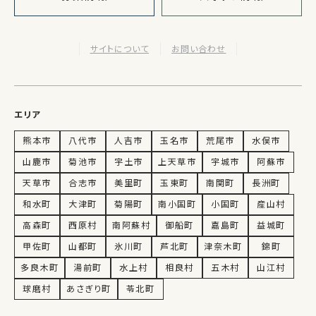
サイトについて
お問い合わせ
エリア
熊本市
八代市
人吉市
玉名市
荒尾市
水俣市
山鹿市
菊池市
宇土市
上天草市
宇城市
阿蘇市
天草市
合志市
美里町
玉東町
南関町
長洲町
和水町
大津町
菊陽町
南小国町
小国町
産山村
高森町
西原村
南阿蘇村
御船町
嘉島町
益城町
甲佐町
山都町
氷川町
芦北町
津奈木町
錦町
多良木町
湯前町
水上村
相良村
五木村
山江村
球磨村
あさぎり町
苓北町