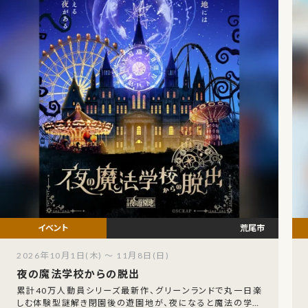
荒尾市
2026年10月1日(木) ～ 11月8日(日)
夜の魔法学校からの脱出
累計40万人動員シリーズ最新作、グリーンランドで丸一日楽
しむ体験型謎解き閉園後の遊園地が、夜になると魔法の学校