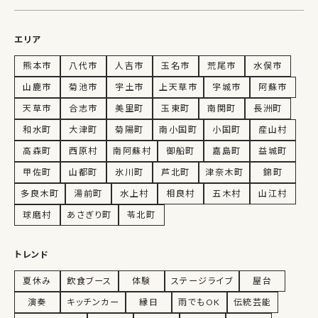
エリア
熊本市
八代市
人吉市
玉名市
荒尾市
水俣市
山鹿市
菊池市
宇土市
上天草市
宇城市
阿蘇市
天草市
合志市
美里町
玉東町
南関町
長洲町
和水町
大津町
菊陽町
南小国町
小国町
産山村
高森町
西原村
南阿蘇村
御船町
嘉島町
益城町
甲佐町
山都町
氷川町
芦北町
津奈木町
錦町
多良木町
湯前町
水上村
相良村
五木村
山江村
球磨村
あさぎり町
苓北町
トレンド
夏休み
飲食ブース
体験
ステージライブ
屋台
演奏
キッチンカー
縁日
雨でもOK
伝統芸能