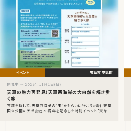
天草市, 苓北町
開催中 ～ 2026年11月1日(日)
天草の魅力再発見！天草西海岸の大自然を解き歩
く旅
宝箱を探して、天草西海岸の”宝”をもらいに行こう――。雲仙天草
国立公園の天草指定70周年を記念した特別イベント「天草の
魅力（タカラ）再