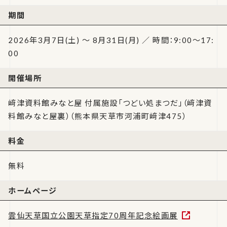
期間
2026年3月7日(土) ～ 8月31日(月) ／ 時間：9:00～17:
00
開催場所
﨑津資料館みなと屋 付属施設「つどい処まつだ」（﨑津資
料館みなと屋裏）（熊本県天草市河浦町﨑津475）
料金
無料
ホームページ
雲仙天草国立公園天草指定70周年記念絵画展