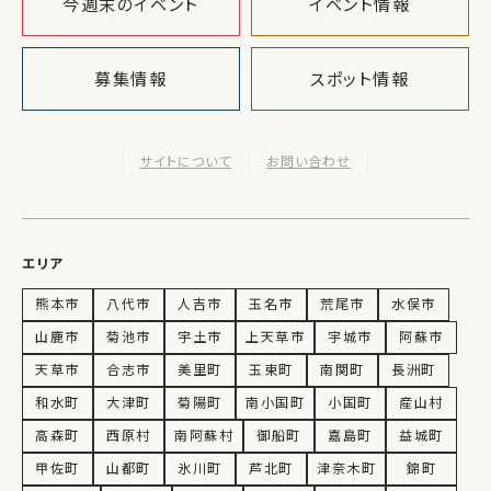
今週末のイベント
イベント情報
募集情報
スポット情報
サイトについて
お問い合わせ
エリア
熊本市
八代市
人吉市
玉名市
荒尾市
水俣市
山鹿市
菊池市
宇土市
上天草市
宇城市
阿蘇市
天草市
合志市
美里町
玉東町
南関町
長洲町
和水町
大津町
菊陽町
南小国町
小国町
産山村
高森町
西原村
南阿蘇村
御船町
嘉島町
益城町
甲佐町
山都町
氷川町
芦北町
津奈木町
錦町