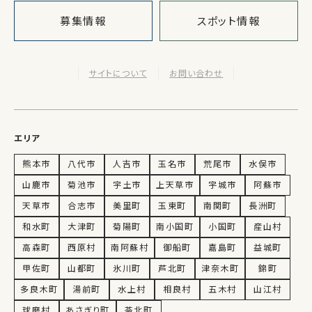
募集情報
スポット情報
サイトについて
お問い合わせ
エリア
熊本市
八代市
人吉市
玉名市
荒尾市
水俣市
山鹿市
菊池市
宇土市
上天草市
宇城市
阿蘇市
天草市
合志市
美里町
玉東町
南関町
長洲町
和水町
大津町
菊陽町
南小国町
小国町
産山村
高森町
西原村
南阿蘇村
御船町
嘉島町
益城町
甲佐町
山都町
氷川町
芦北町
津奈木町
錦町
多良木町
湯前町
水上村
相良村
五木村
山江村
球磨村
あさぎり町
苓北町