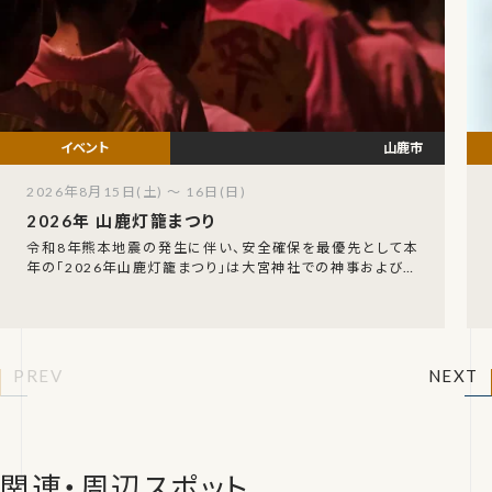
山鹿市
2026年8月15日(土) ～ 16日(日)
2026年 山鹿灯籠まつり
令和8年熊本地震の発生に伴い、安全確保を最優先として本
年の「2026年山鹿灯籠まつり」は大宮神社での神事および関
連行事のみに規模を縮小して実施されることとなりま
PREV
NEXT
関連・周辺スポット