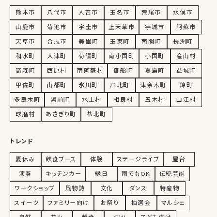
熊本市
八代市
人吉市
玉名市
荒尾市
水俣市
山鹿市
菊池市
宇土市
上天草市
宇城市
阿蘇市
天草市
合志市
美里町
玉東町
南関町
長洲町
和水町
大津町
菊陽町
南小国町
小国町
産山村
高森町
西原村
南阿蘇村
御船町
嘉島町
益城町
甲佐町
山都町
氷川町
芦北町
津奈木町
錦町
多良木町
湯前町
水上村
相良村
五木村
山江村
球磨村
あさぎり町
苓北町
トレンド
夏休み
飲食ブース
体験
ステージライブ
屋台
演奏
キッチンカー
縁日
雨でもOK
伝統芸能
ワークショップ
風物詩
文化
ダンス
特産物
スイーツ
ファミリー向け
お祭り
抽選会
マルシェ