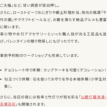
ご大福」など、甘い誘惑が目白押し。
さらに、ローストビーフおにぎりや郷土料理弁当、地元の銘酒「千
代の園」やクラフトビールなど、お腹を満たす絶品グルメも豊富
に揃います。
革小物や水引アクセサリーといった職人技が光る工芸品も並
び、バレンタインの贈り物探しにもぴったりです。
事前予約制のワークショップも充実しています。
チョコレート作り体験： カップケーキを可愛くデコレーション！
勾玉づくり体験： 石を削ってお守りを作る本格体験（小学生対
象）。
さらに、当日の夜には和傘と竹灯りが街を彩る「
山鹿灯籠浪漫・
百華百彩
」も開催されます。