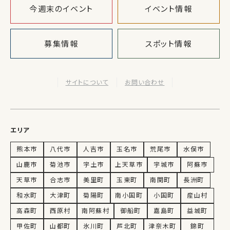
今週末のイベント
イベント情報
募集情報
スポット情報
サイトについて
お問い合わせ
エリア
熊本市
八代市
人吉市
玉名市
荒尾市
水俣市
山鹿市
菊池市
宇土市
上天草市
宇城市
阿蘇市
天草市
合志市
美里町
玉東町
南関町
長洲町
和水町
大津町
菊陽町
南小国町
小国町
産山村
高森町
西原村
南阿蘇村
御船町
嘉島町
益城町
甲佐町
山都町
氷川町
芦北町
津奈木町
錦町