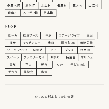
多良木町
湯前町
水上村
相良村
五木村
山江村
球磨村
あさぎり町
苓北町
トレンド
夏休み
飲食ブース
体験
ステージライブ
屋台
演奏
キッチンカー
縁日
雨でもOK
伝統芸能
ワークショップ
風物詩
文化
ダンス
特産物
スイーツ
ファミリー向け
お祭り
抽選会
マルシェ
自然
花火
軽食
GW
子ども向け
手作り
展覧会
散策
© 2026 熊本おでかけ情報