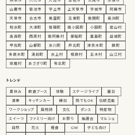
熊本市
八代市
人吉市
玉名市
荒尾市
水俣市
山鹿市
菊池市
宇土市
上天草市
宇城市
阿蘇市
天草市
合志市
美里町
玉東町
南関町
長洲町
和水町
大津町
菊陽町
南小国町
小国町
産山村
高森町
西原村
南阿蘇村
御船町
嘉島町
益城町
甲佐町
山都町
氷川町
芦北町
津奈木町
錦町
多良木町
湯前町
水上村
相良村
五木村
山江村
球磨村
あさぎり町
苓北町
トレンド
夏休み
飲食ブース
体験
ステージライブ
屋台
演奏
キッチンカー
縁日
雨でもOK
伝統芸能
ワークショップ
風物詩
文化
ダンス
特産物
スイーツ
ファミリー向け
お祭り
抽選会
マルシェ
自然
花火
軽食
GW
子ども向け