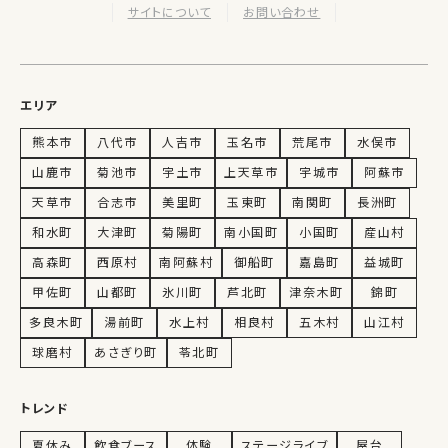
サイトについて
お問い合わせ
エリア
熊本市
八代市
人吉市
玉名市
荒尾市
水俣市
山鹿市
菊池市
宇土市
上天草市
宇城市
阿蘇市
天草市
合志市
美里町
玉東町
南関町
長洲町
和水町
大津町
菊陽町
南小国町
小国町
産山村
高森町
西原村
南阿蘇村
御船町
嘉島町
益城町
甲佐町
山都町
氷川町
芦北町
津奈木町
錦町
多良木町
湯前町
水上村
相良村
五木村
山江村
球磨村
あさぎり町
苓北町
トレンド
夏休み
飲食ブース
体験
ステージライブ
屋台