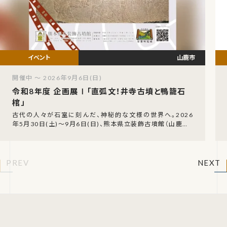
山鹿市
開催中 ～ 2026年9月6日(日)
令和8年度 企画展Ⅰ「直弧文！井寺古墳と鴨籠石
棺」
古代の人々が石室に刻んだ、神秘的な文様の世界へ。2026
年5月30日(土)〜9月6日(日)、熊本県立装飾古墳館（山鹿市）
1階企画展示室にて、令和8年度 企画展
PREV
NEXT