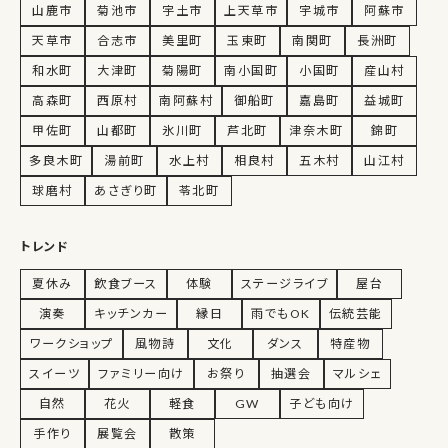
山鹿市
菊池市
宇土市
上天草市
宇城市
阿蘇市
天草市
合志市
美里町
玉東町
南関町
長洲町
和水町
大津町
菊陽町
南小国町
小国町
産山村
高森町
西原村
南阿蘇村
御船町
嘉島町
益城町
甲佐町
山都町
氷川町
芦北町
津奈木町
錦町
多良木町
湯前町
水上村
相良村
五木村
山江村
球磨村
あさぎり町
苓北町
トレンド
夏休み
飲食ブース
体験
ステージライブ
屋台
演奏
キッチンカー
縁日
雨でもOK
伝統芸能
ワークショップ
風物詩
文化
ダンス
特産物
スイーツ
ファミリー向け
お祭り
抽選会
マルシェ
自然
花火
軽食
GW
子ども向け
手作り
展覧会
散策