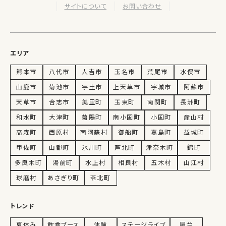
サイトについて
お問い合わせ
エリア
熊本市
八代市
人吉市
玉名市
荒尾市
水俣市
山鹿市
菊池市
宇土市
上天草市
宇城市
阿蘇市
天草市
合志市
美里町
玉東町
南関町
長洲町
和水町
大津町
菊陽町
南小国町
小国町
産山村
高森町
西原村
南阿蘇村
御船町
嘉島町
益城町
甲佐町
山都町
氷川町
芦北町
津奈木町
錦町
多良木町
湯前町
水上村
相良村
五木村
山江村
球磨村
あさぎり町
苓北町
トレンド
夏休み
飲食ブース
体験
ステージライブ
屋台