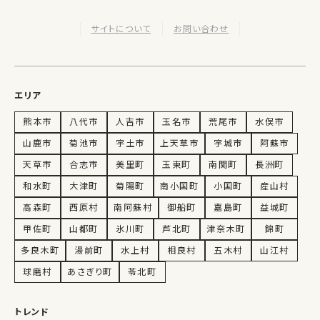
サイトについて
お問い合わせ
エリア
熊本市
八代市
人吉市
玉名市
荒尾市
水俣市
山鹿市
菊池市
宇土市
上天草市
宇城市
阿蘇市
天草市
合志市
美里町
玉東町
南関町
長洲町
和水町
大津町
菊陽町
南小国町
小国町
産山村
高森町
西原村
南阿蘇村
御船町
嘉島町
益城町
甲佐町
山都町
氷川町
芦北町
津奈木町
錦町
多良木町
湯前町
水上村
相良村
五木村
山江村
球磨村
あさぎり町
苓北町
トレンド