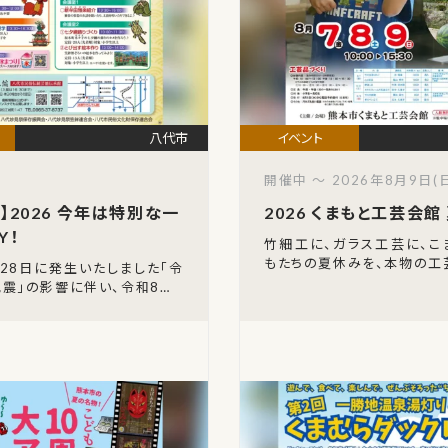
八代市
開催中 ～ 2026年8月9日(日
】2026 今年は特別な一
2026 くまもと工芸会館
Y！
竹細工に、ガラス工芸に、こま
もたちの夏休みを、本物の工
28日に発生いたしました「令
ます。熊本市南区川尻にある
震」の影響に伴い、令和8年8
芸会館」で、毎年恒例の夏ま
・祝）に開催が予定されていた
れ
今年は特別な一日体験DAY！