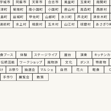
宇城市
阿蘇市
天草市
合志市
美里町
玉東町
南関町
大津町
菊陽町
南小国町
小国町
産山村
高森町
西原村
嘉島町
益城町
甲佐町
山都町
氷川町
芦北町
津奈木町
湯前町
水上村
相良村
五木村
山江村
球磨村
あさぎり
食ブース
体験
ステージライブ
屋台
演奏
キッチンカ
伝統芸能
ワークショップ
風物詩
文化
ダンス
特産物
向け
お祭り
抽選会
マルシェ
自然
花火
軽食
手作り
展覧会
散策