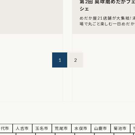
第2回 奥球磨めだかフ
シェ
めだか屋21店舗が大集結！
場で丸ごと楽しむ一日めだか
ってました！「第2回 奥球
＆マルシェ」が2026年8月23
1
2
情報
八代市
人吉市
玉名市
荒尾市
水俣市
山鹿市
菊池市