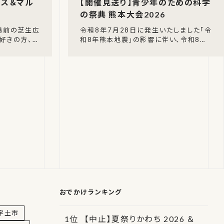
ェス＆マル
【開催見送り】青少年のための科学
の祭典 熊本大会2026
湯前の芝生広
令和8年7月28日に発生いたしました「令
好きの方、待
和8年熊本地震」の影響に伴い、令和8年8
磨めだかフェス
月22日（土）・23日（日）に開催が予定さ
日(日)
れていた「青少年のための科学の祭典 熊
おでかけランキング
宇土市
【中止】夏祭りかわち 2026 ＆