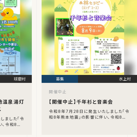
球磨村
水上村
開催中止
勝地温泉湯灯
【開催中止】千年杉と音楽会
ス
令和8年7月28日に発生いたしました「令
和8年熊本地震」の影響に伴い、令和8年8
たしました「令
月9日（日）に開催が予定されていた「千
い、令和8年9
年杉と音楽会」の開催中止が発表されま
されていた「第
した。
むらダックレ