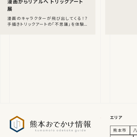
漫画からリアルへ トリックアート
展
漫画のキャラクターが飛び出してくる！？
手描きトリックアートの「不思議」を体験し
よう。湯前まんが美術館（熊本県球磨郡湯
前町）にて、2026年7月18日（土）か
熊本おでかけ
エリア
熊本市