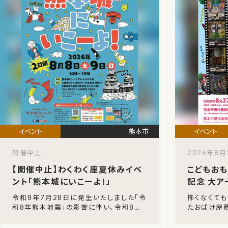
熊本市
開催中止
2026年8月
【開催中止】わくわく座夏休みイベ
こどもおも
ント「熊本城にいこーよ！」
記念 大ア
令和8年7月28日に発生いたしました「令
怖くなくて
和8年熊本地震」の影響に伴い、令和8年8
たおばけ屋敷
月8日（土）・9日（日）に開催が予定され
る展覧会で
ていた「熊本城にいこーよ！」の開催中止
リーⅢで、2