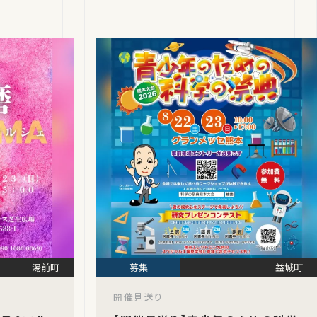
湯前町
益城町
開催見送り