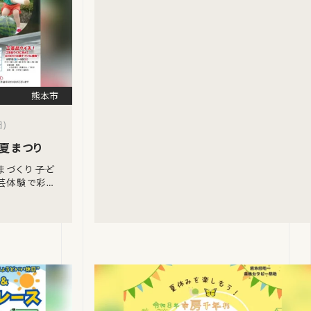
熊本市
)
 夏まつり
づくり――子ど
芸体験で彩り
「くまもと工
つりが開催さ