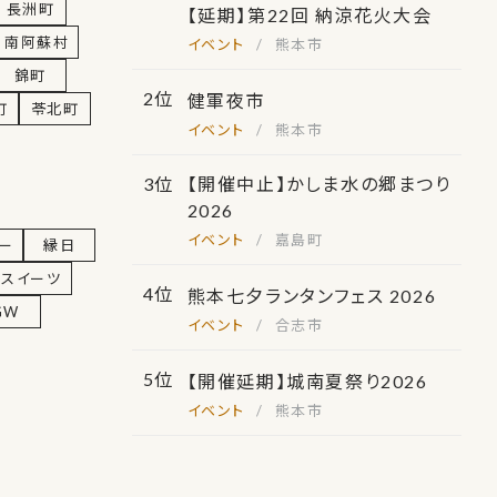
長洲町
【延期】第22回 納涼花火大会
南阿蘇村
熊本市
錦町
健軍夜市
町
苓北町
熊本市
【開催中止】かしま水の郷まつり
2026
嘉島町
ー
縁日
スイーツ
熊本七夕ランタンフェス 2026
GW
合志市
【開催延期】城南夏祭り2026
熊本市