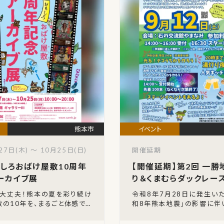
熊本市
27日(木) ～ 10月25日(日)
開催延期
しろおばけ屋敷10周年
【開催延期】第2回 一
ーカイブ展
り＆くまむらダックレー
も大丈夫！熊本の夏を彩り続け
令和8年7月28日に発生い
の10年を、まるごと体感でき
和8年熊本地震」の影響に伴
す。熊本市現代美術館のギャラ
月12日（土）に開催が予定
026年8月27日（木）から1
2回 一勝地温泉湯灯り＆くま