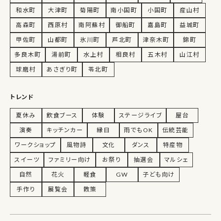
和水町
大津町
菊陽町
南小国町
小国町
産山村
高森町
西原村
南阿蘇村
御船町
嘉島町
益城町
甲佐町
山都町
氷川町
芦北町
津奈木町
錦町
多良木町
湯前町
水上村
相良村
五木村
山江村
球磨村
あさぎり町
苓北町
トレンド
夏休み
飲食ブース
体験
ステージライブ
屋台
演奏
キッチンカー
縁日
雨でもOK
伝統芸能
ワークショップ
風物詩
文化
ダンス
特産物
スイーツ
ファミリー向け
お祭り
抽選会
マルシェ
自然
花火
軽食
GW
子ども向け
手作り
展覧会
散策