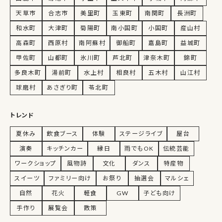
天草市
合志市
美里町
玉東町
南関町
長洲町
和水町
大津町
菊陽町
南小国町
小国町
産山村
高森町
西原村
南阿蘇村
御船町
嘉島町
益城町
甲佐町
山都町
氷川町
芦北町
津奈木町
錦町
多良木町
湯前町
水上村
相良村
五木村
山江村
球磨村
あさぎり町
苓北町
トレンド
夏休み
飲食ブース
体験
ステージライブ
屋台
演奏
キッチンカー
縁日
雨でもOK
伝統芸能
ワークショップ
風物詩
文化
ダンス
特産物
スイーツ
ファミリー向け
お祭り
抽選会
マルシェ
自然
花火
軽食
GW
子ども向け
手作り
展覧会
散策