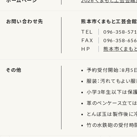
ホームページ
2026 くまもと工芸会
お問い合わせ先
熊本市くまもと工芸会
ＴＥＬ
096-358-57
ＦＡＸ
096-358-65
ＨＰ
熊本市くまも
その他
予約受付開始：8月5
服装：汚れてもよい服
小学3年生以下は保護
革のペンケース立て
とんぼ玉は製作後に
竹の水鉄砲の受付時間は①