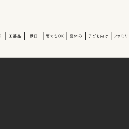
り
工芸品
縁日
雨でもOK
夏休み
子ども向け
ファミ