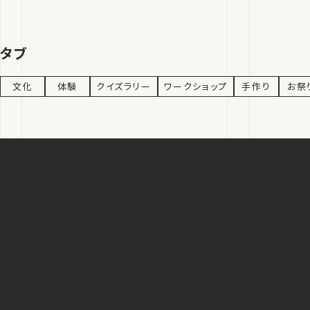
タブ
文化
体験
クイズラリー
ワークショップ
手作り
お祭