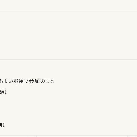
てもよい服装で参加のこと
砲）
制）