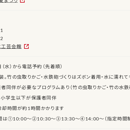
館夏まつり
館
11
62
と工芸会館
日（水）から電話予約（先着順）
装。竹の虫取りかご・水鉄砲づくりはズボン着用・水に濡れ
者同伴が必要なプログラムあり（竹の虫取りかご・竹の水鉄
は小学生以下が保護者同伴
冷却時間が約1時間かかります
10:00〜②10:30〜③13:30〜④14:00〜（指定時間