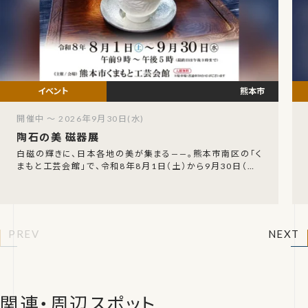
熊本市
開催中 ～ 2026年9月30日(水)
陶石の美 磁器展
白磁の輝きに、日本各地の美が集まる——。熊本市南区の「く
まもと工芸会館」で、令和8年8月1日（土）から9月30日（水）
まで、「陶石の美 磁器展」が開催されます
PREV
NEXT
関連・周辺スポット