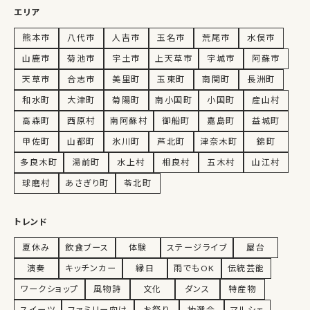
エリア
熊本市
八代市
人吉市
玉名市
荒尾市
水俣市
山鹿市
菊池市
宇土市
上天草市
宇城市
阿蘇市
天草市
合志市
美里町
玉東町
南関町
長洲町
和水町
大津町
菊陽町
南小国町
小国町
産山村
高森町
西原村
南阿蘇村
御船町
嘉島町
益城町
甲佐町
山都町
氷川町
芦北町
津奈木町
錦町
多良木町
湯前町
水上村
相良村
五木村
山江村
球磨村
あさぎり町
苓北町
トレンド
夏休み
飲食ブース
体験
ステージライブ
屋台
演奏
キッチンカー
縁日
雨でもOK
伝統芸能
ワークショップ
風物詩
文化
ダンス
特産物
スイーツ
ファミリー向け
お祭り
抽選会
マルシェ