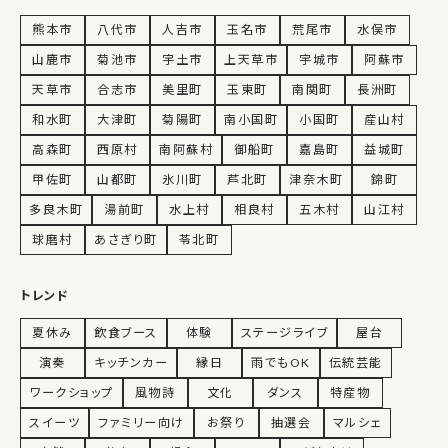
熊本市
八代市
人吉市
玉名市
荒尾市
水俣市
山鹿市
菊池市
宇土市
上天草市
宇城市
阿蘇市
天草市
合志市
美里町
玉東町
南関町
長洲町
和水町
大津町
菊陽町
南小国町
小国町
産山村
高森町
西原村
南阿蘇村
御船町
嘉島町
益城町
甲佐町
山都町
氷川町
芦北町
津奈木町
錦町
多良木町
湯前町
水上村
相良村
五木村
山江村
球磨村
あさぎり町
苓北町
トレンド
夏休み
飲食ブース
体験
ステージライブ
屋台
演奏
キッチンカー
縁日
雨でもOK
伝統芸能
ワークショップ
風物詩
文化
ダンス
特産物
スイーツ
ファミリー向け
お祭り
抽選会
マルシェ