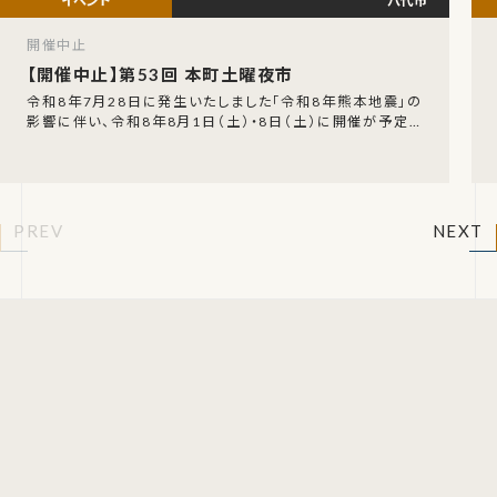
八代市
開催中止
【開催中止】第53回 本町土曜夜市
令和8年7月28日に発生いたしました「令和8年熊本地震」の
影響に伴い、令和8年8月1日（土）・8日（土）に開催が予定さ
れていた「第53回 本町土曜夜市」の開催中
PREV
NEXT