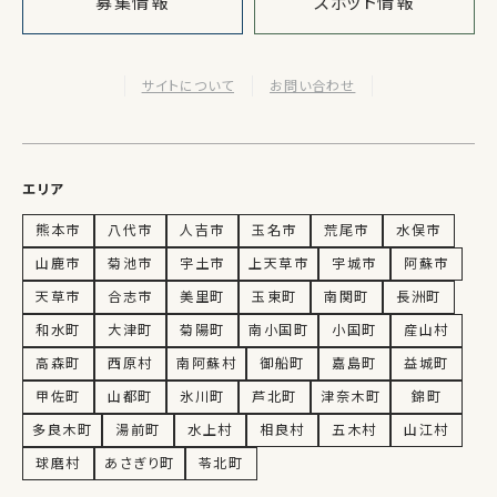
募集情報
スポット情報
サイトについて
お問い合わせ
エリア
熊本市
八代市
人吉市
玉名市
荒尾市
水俣市
山鹿市
菊池市
宇土市
上天草市
宇城市
阿蘇市
天草市
合志市
美里町
玉東町
南関町
長洲町
和水町
大津町
菊陽町
南小国町
小国町
産山村
高森町
西原村
南阿蘇村
御船町
嘉島町
益城町
甲佐町
山都町
氷川町
芦北町
津奈木町
錦町
多良木町
湯前町
水上村
相良村
五木村
山江村
球磨村
あさぎり町
苓北町