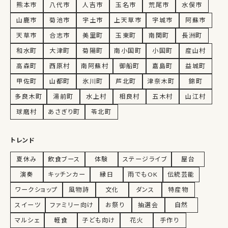
熊本市
八代市
人吉市
玉名市
荒尾市
水俣市
山鹿市
菊池市
宇土市
上天草市
宇城市
阿蘇市
天草市
合志市
美里町
玉東町
南関町
長洲町
和水町
大津町
菊陽町
南小国町
小国町
産山村
高森町
西原村
南阿蘇村
御船町
嘉島町
益城町
甲佐町
山都町
氷川町
芦北町
津奈木町
錦町
多良木町
湯前町
水上村
相良村
五木村
山江村
球磨村
あさぎり町
苓北町
トレンド
夏休み
飲食ブース
体験
ステージライブ
屋台
演奏
キッチンカー
縁日
雨でもOK
伝統芸能
ワークショップ
風物詩
文化
ダンス
特産物
スイーツ
ファミリー向け
お祭り
抽選会
自然
マルシェ
軽食
子ども向け
花火
手作り