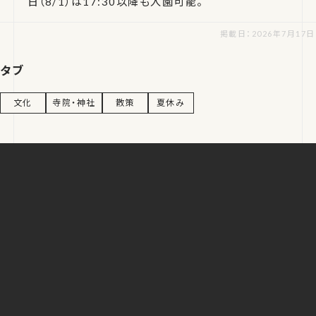
日（8/1）は17:30以降も入園可能。
掲載日：2026年7月17日
タブ
文化
寺院・神社
散策
夏休み