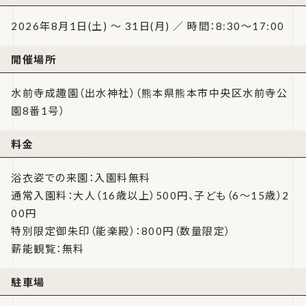
2026年8月1日(土) ～ 31日(月) ／ 時間：8:30～17:00
開催場所
水前寺成趣園（出水神社）（熊本県熊本市中央区水前寺公
園8番1号）
料金
浴衣姿での来園：入園料無料
通常入園料：大人（16歳以上）500円、子ども（6〜15歳）2
00円
特別限定御朱印（能楽殿）：800円（数量限定）
薪能観覧：無料
駐車場