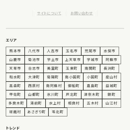
サイトについて
お問い合わせ
エリア
熊本市
八代市
人吉市
玉名市
荒尾市
水俣市
山鹿市
菊池市
宇土市
上天草市
宇城市
阿蘇市
天草市
合志市
美里町
玉東町
南関町
長洲町
和水町
大津町
菊陽町
南小国町
小国町
産山村
高森町
西原村
南阿蘇村
御船町
嘉島町
益城町
甲佐町
山都町
氷川町
芦北町
津奈木町
錦町
多良木町
湯前町
水上村
相良村
五木村
山江村
球磨村
あさぎり町
苓北町
トレンド